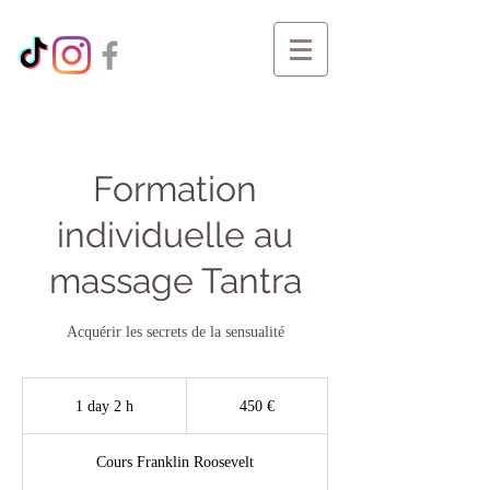
Formation
individuelle au
massage Tantra
Acquérir les secrets de la sensualité
450
euros
1 day 2 h
1
450 €
d
a
Cours Franklin Roosevelt
2
h